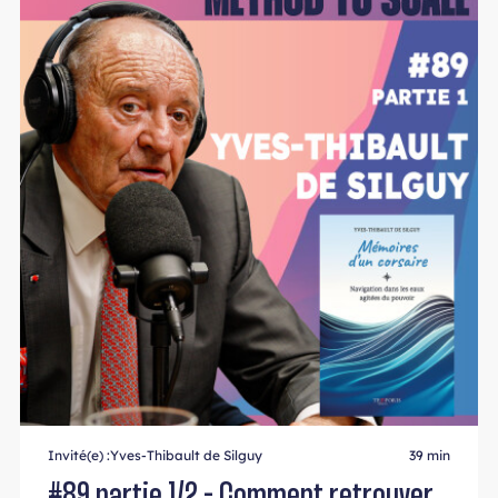
Invité(e) :
Yves-Thibault de Silguy
39 min
#89 partie 1/2 - Comment retrouver