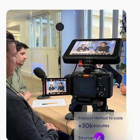
Podcast Method to scale
+30k
écoutes
Source: