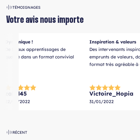
William Guinio
TÉMOIGNAGES
Video Editor chez BLUN Creative
Paris
Votre avis nous importe
Dynamique !
Inspiration & valeurs
De beaux apprentissages de
Des intervenants inspira
qualité dans un format convivial
emprunts de valeurs, d
format très agréable à 
zabrl45
Victoire_Hopia
22/05/2022
31/01/2022
RÉCENT