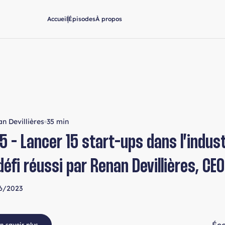
Accueil
Épisodes
À propos
n Devillières
35 min
5 - Lancer 15 start-ups dans l’indust
 défi réussi par Renan Devillières, C
6/2023
n savoir plus