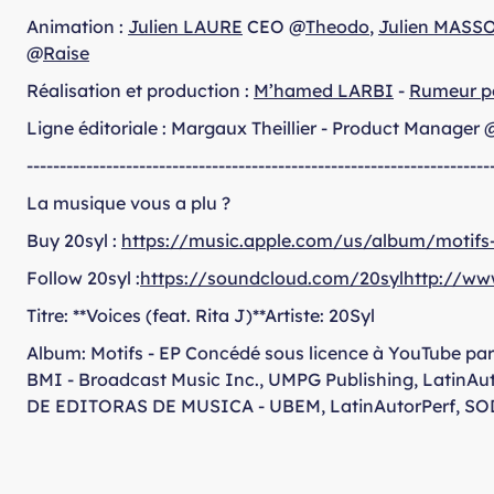
Animation :
Julien LAURE
CEO @
Theodo
,
Julien MASS
@
Raise
Réalisation et production :
M’hamed LARBI
-
Rumeur p
Ligne éditoriale : Margaux Theillier - Product Manager 
----------------------------------------------------------------------
La musique vous a plu ?
Buy 20syl :
https://music.apple.com/us/album/motifs
Follow 20syl :
https://soundcloud.com/20sylhttp://ww
Titre: **Voices (feat. Rita J)**Artiste: 20Syl
Album: Motifs - EP Concédé sous licence à YouTube par
BMI - Broadcast Music Inc., UMPG Publishing, Latin
DE EDITORAS DE MUSICA - UBEM, LatinAutorPerf, SODRA