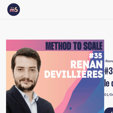
Rena
#3
le
01/0
E