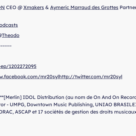
ON
CEO @
Xmakers
&
Aymeric Marraud des Grottes
Partne
odcasts
@
Theodo
-------
-ep/1202272095
w.facebook.com/mr20sylhttp://twitter.com/mr20syl
**[Merlin] IDOL Distribution (au nom de On And On Record
Autor - UMPG, Downtown Music Publishing, UNIAO BRASIL
C, ASCAP et 17 sociétés de gestion des droits musicaux