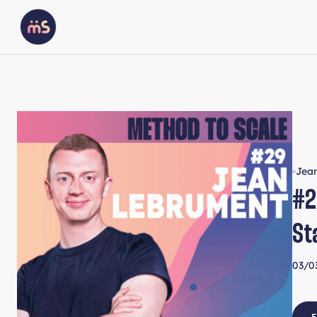
Jea
#2
St
03/0
E