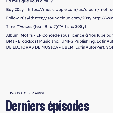
La musique vous a plu ?
Buy 20syl :
https://music.apple.com/us/album/motifs
Follow 20syl :
https://soundcloud.com/20sylhttp://ww
Titre: **Voices (feat. Rita J)**Artiste: 20Syl
Album: Motifs - EP Concédé sous licence à YouTube par
BMI - Broadcast Music Inc., UMPG Publishing, Latin
DE EDITORAS DE MUSICA - UBEM, LatinAutorPerf, SODRA
VOUS AIMEREZ AUSSI
Derniers épisodes