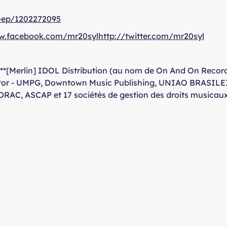
-ep/1202272095
w.facebook.com/mr20sylhttp://twitter.com/mr20syl
**[Merlin] IDOL Distribution (au nom de On And On Record
Autor - UMPG, Downtown Music Publishing, UNIAO BRASIL
C, ASCAP et 17 sociétés de gestion des droits musicaux